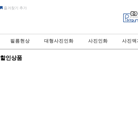
즐겨찾기 추가
필름현상
대형사진인화
사진인화
사진액
할인상품