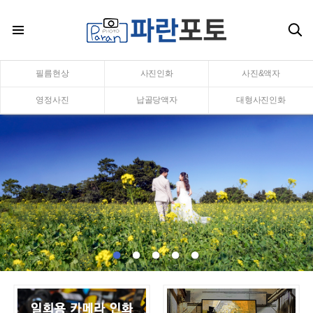
필름현상
사진인화
사진&액자
영정사진
납골당액자
대형사진인화