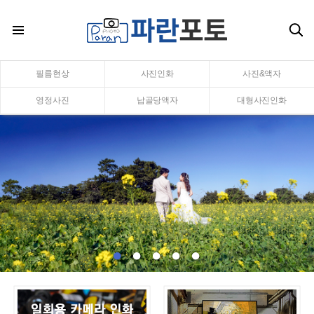
필름현상
사진인화
사진&액자
영정사진
납골당액자
대형사진인화